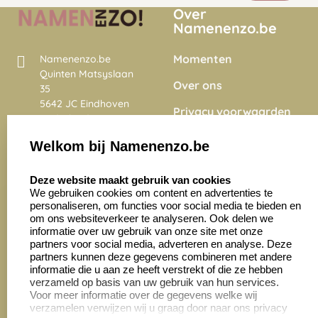
Over
Namenenzo.be
Momenten
Namenenzo.be
Quinten Matsyslaan
Over ons
35
5642 JC Eindhoven
Privacy voorwaarden
Nederland
Onze vacatures
Welkom bij Namenenzo.be
8.6
select language
4028 beoordelingen
Deze website maakt gebruik van cookies
We gebruiken cookies om content en advertenties te
personaliseren, om functies voor social media te bieden en
Zakelijk:
Klantenservice:
om ons websiteverkeer te analyseren. Ook delen we
informatie over uw gebruik van onze site met onze
partners voor social media, adverteren en analyse. Deze
Aanvraag op maat
Contact opnemen
partners kunnen deze gegevens combineren met andere
informatie die u aan ze heeft verstrekt of die ze hebben
Cadeaubonnen
Veelgestelde vragen
verzameld op basis van uw gebruik van hun services.
Voor meer informatie over de gegevens welke wij
Retourneren
verzamelen verwijzen wij u graag door naar ons privacy