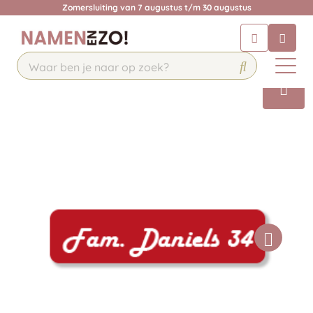
Zomersluiting van 7 augustus t/m 30 augustus
Chatbot
Chat 24/7 met onze chatbot voor
hulp
Contact