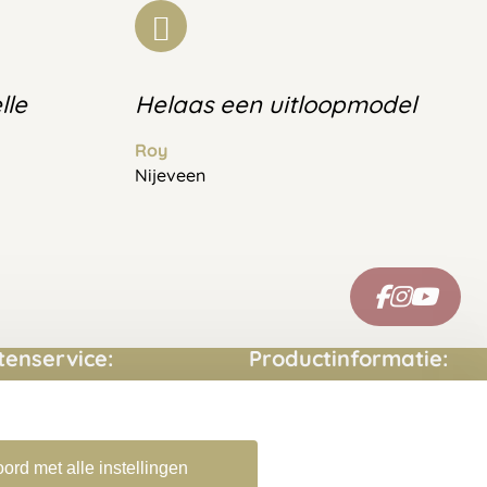
lle
Helaas een uitloopmodel
Roy
Nijeveen
tenservice:
Productinformatie:
ct opnemen
Montage handleidingen
estelde vragen
Sitemap
ord met alle instellingen
rneren