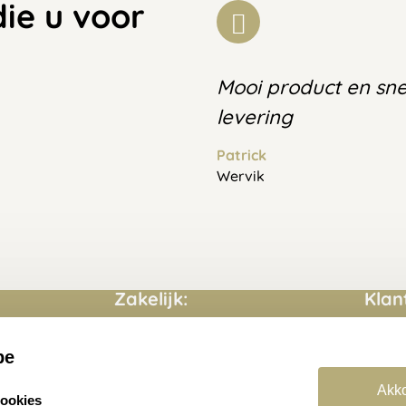
die u voor
Mooi product en sne
levering
Patrick
Wervik
Zakelijk:
Klan
Aanvraag op maat
Conta
be
Cadeaubonnen
Veelg
Akko
cookies
Retou