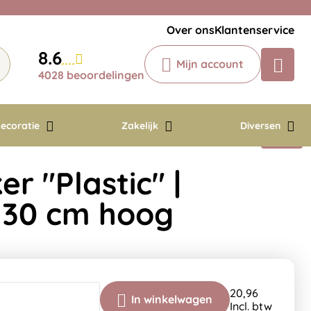
Veelgestelde vragen
Krijg een antwoord op uw vraag
Over ons
Klantenservice
Chatbot
8.6
Mijn account
Chat 24/7 met onze chatbot voor
4028 beoordelingen
hulp
Contact
ecoratie
Zakelijk
Diversen
er "Plastic" |
 30 cm hoog
20,96
In winkelwagen
Incl. btw