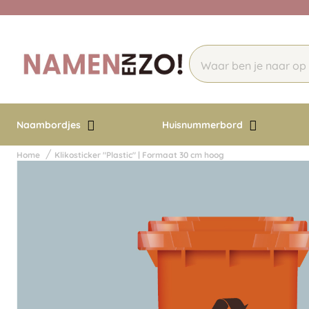
Naambordjes
Huisnummerbord
Home
Klikosticker "Plastic" | Formaat 30 cm hoog