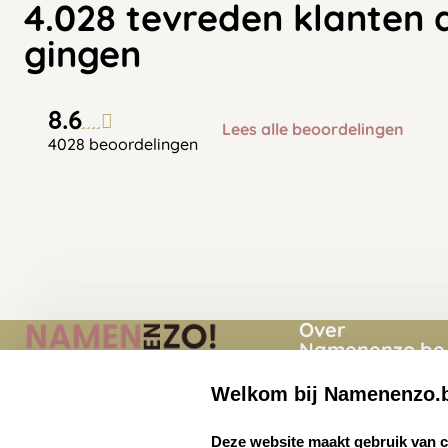
4.028 tevreden klanten 
gingen
8.6
Lees alle beoordelingen
4028 beoordelingen
Over
Namenenzo.be
Welkom bij Namenenzo.
Momenten
Namenenzo.be
Quinten Matsyslaan
Over ons
select language
Deze website maakt gebruik van 
35