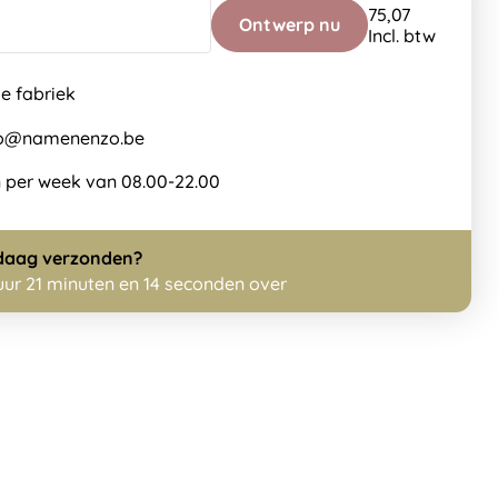
75,07
Ontwerp nu
Incl. btw
de fabriek
nfo@namenenzo.be
 per week van 08.00-22.00
daag
verzonden?
 uur 21 minuten en 13 seconden over