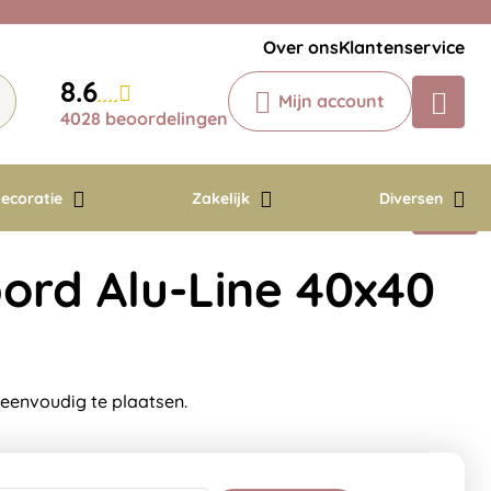
Veelgestelde vragen
Krijg een antwoord op uw vraag
Over ons
Klantenservice
Chatbot
8.6
Mijn account
Chat 24/7 met onze chatbot voor
4028 beoordelingen
hulp
Contact
ecoratie
Zakelijk
Diversen
ord Alu-Line 40x40
 eenvoudig te plaatsen.