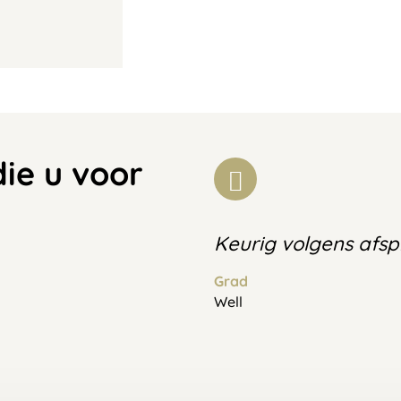
die u voor
Keurig volgens afs
Grad
Well