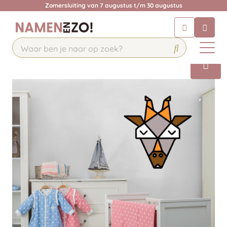
Zomersluiting van 7 augustus t/m 30 augustus
Chatbot
Chat 24/7 met onze chatbot voor
hulp
Contact