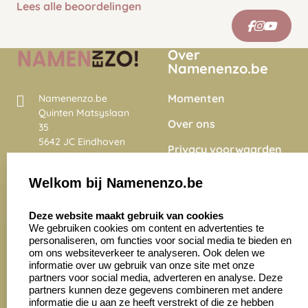
Lees alle beoordelingen
Over
Namenenzo.be
Momenten
Namenenzo.be
Quinten Matsyslaan
Over ons
35
5642 JC Eindhoven
Privacy voorwaarden
Nederland
Onze vacatures
Welkom bij Namenenzo.be
8.6
select language
4028 beoordelingen
Deze website maakt gebruik van cookies
We gebruiken cookies om content en advertenties te
personaliseren, om functies voor social media te bieden en
Zakelijk:
Klantenservice:
om ons websiteverkeer te analyseren. Ook delen we
informatie over uw gebruik van onze site met onze
partners voor social media, adverteren en analyse. Deze
Aanvraag op maat
Contact opnemen
partners kunnen deze gegevens combineren met andere
informatie die u aan ze heeft verstrekt of die ze hebben
Cadeaubonnen
Veelgestelde vragen