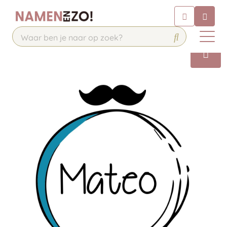
Chatbot
Chat 24/7 met onze chatbot voor
hulp
Contact