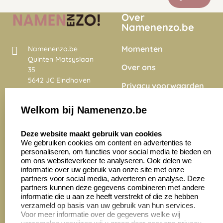
Over
Namenenzo.be
Momenten
Namenenzo.be
Quinten Matsyslaan
Over ons
35
5642 JC Eindhoven
Privacy voorwaarden
Nederland
Onze vacatures
Welkom bij Namenenzo.be
8.6
select language
4028 beoordelingen
Deze website maakt gebruik van cookies
We gebruiken cookies om content en advertenties te
personaliseren, om functies voor social media te bieden en
Zakelijk:
Klantenservice:
om ons websiteverkeer te analyseren. Ook delen we
informatie over uw gebruik van onze site met onze
partners voor social media, adverteren en analyse. Deze
Aanvraag op maat
Contact opnemen
partners kunnen deze gegevens combineren met andere
informatie die u aan ze heeft verstrekt of die ze hebben
Cadeaubonnen
Veelgestelde vragen
verzameld op basis van uw gebruik van hun services.
Voor meer informatie over de gegevens welke wij
Retourneren