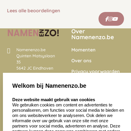
Lees alle beoordelingen
Over
Namenenzo.be
Momenten
Namenenzo.be
Quinten Matsyslaan
Over ons
35
5642 JC Eindhoven
Privacy voorwaarden
Nederland
Onze vacatures
Welkom bij Namenenzo.be
8.6
select language
4028 beoordelingen
Deze website maakt gebruik van cookies
We gebruiken cookies om content en advertenties te
personaliseren, om functies voor social media te bieden en
Zakelijk:
Klantenservice:
om ons websiteverkeer te analyseren. Ook delen we
informatie over uw gebruik van onze site met onze
partners voor social media, adverteren en analyse. Deze
Aanvraag op maat
Contact opnemen