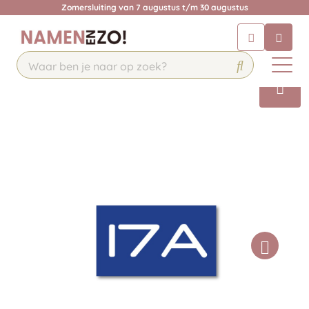
Zomersluiting van 7 augustus t/m 30 augustus
Chatbot
Chat 24/7 met onze chatbot voor
hulp
Contact