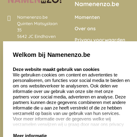
Namenenzo.be
Momenten
Namenenzo.be
Quinten Matsyslaan
Over ons
35
5642 JC Eindhoven
Privacy voorwaarden
Nederland
Onze vacatures
Welkom bij Namenenzo.be
8.6
select language
4028 beoordelingen
Deze website maakt gebruik van cookies
We gebruiken cookies om content en advertenties te
personaliseren, om functies voor social media te bieden en
Zakelijk:
Klantenservice:
om ons websiteverkeer te analyseren. Ook delen we
informatie over uw gebruik van onze site met onze
partners voor social media, adverteren en analyse. Deze
Aanvraag op maat
Contact opnemen
partners kunnen deze gegevens combineren met andere
informatie die u aan ze heeft verstrekt of die ze hebben
Cadeaubonnen
Veelgestelde vragen
verzameld op basis van uw gebruik van hun services.
Voor meer informatie over de gegevens welke wij
Retourneren
verzamelen verwijzen wij u graag door naar ons privacy
statement.
Meer informatie