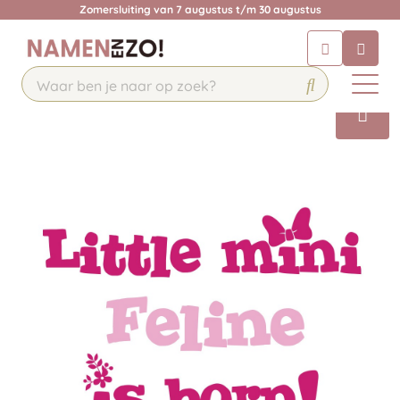
Zomersluiting van 7 augustus t/m 30 augustus
Chatbot
Chat 24/7 met onze chatbot voor
hulp
Contact