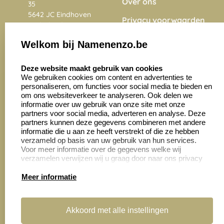
Over ons
35
5642 JC Eindhoven
Privacy voorwaarden
Nederland
Onze vacatures
Welkom bij Namenenzo.be
8.6
select language
4028 beoordelingen
Deze website maakt gebruik van cookies
We gebruiken cookies om content en advertenties te
personaliseren, om functies voor social media te bieden en
Zakelijk:
Klantenservice:
om ons websiteverkeer te analyseren. Ook delen we
informatie over uw gebruik van onze site met onze
partners voor social media, adverteren en analyse. Deze
Aanvraag op maat
Contact opnemen
partners kunnen deze gegevens combineren met andere
informatie die u aan ze heeft verstrekt of die ze hebben
Cadeaubonnen
Veelgestelde vragen
verzameld op basis van uw gebruik van hun services.
Voor meer informatie over de gegevens welke wij
Retourneren
verzamelen verwijzen wij u graag door naar ons privacy
statement.
Meer informatie
Productinformatie:
Akkoord met alle instellingen
Montage
handleidingen