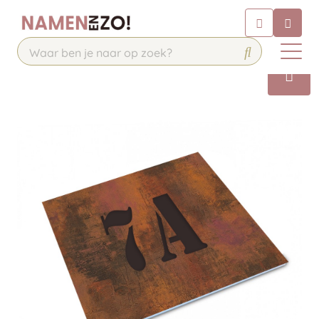
Chatbot
Chat 24/7 met onze chatbot voor
hulp
Contact