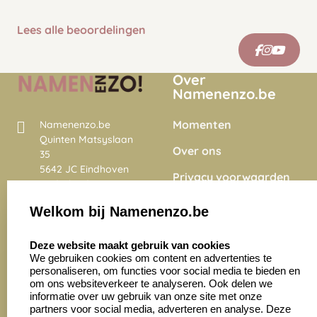
Lees alle beoordelingen
Over
Namenenzo.be
Momenten
Namenenzo.be
Quinten Matsyslaan
Over ons
35
5642 JC Eindhoven
Privacy voorwaarden
Nederland
Onze vacatures
Welkom bij Namenenzo.be
8.6
select language
4028 beoordelingen
Deze website maakt gebruik van cookies
We gebruiken cookies om content en advertenties te
personaliseren, om functies voor social media te bieden en
Zakelijk:
Klantenservice:
om ons websiteverkeer te analyseren. Ook delen we
informatie over uw gebruik van onze site met onze
partners voor social media, adverteren en analyse. Deze
Aanvraag op maat
Contact opnemen