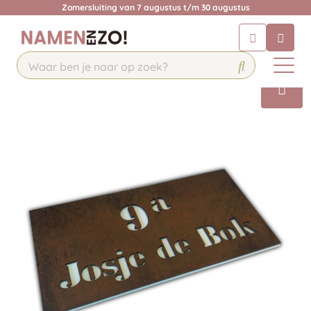
Zomersluiting van 7 augustus t/m 30 augustus
Chatbot
Chat 24/7 met onze chatbot voor
hulp
Contact