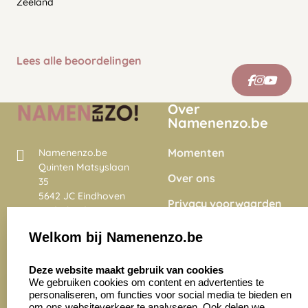
Zeeland
Lees alle beoordelingen
Over
Namenenzo.be
Momenten
Namenenzo.be
Quinten Matsyslaan
Over ons
35
5642 JC Eindhoven
Privacy voorwaarden
Nederland
Onze vacatures
Welkom bij Namenenzo.be
8.6
select language
4028 beoordelingen
Deze website maakt gebruik van cookies
We gebruiken cookies om content en advertenties te
personaliseren, om functies voor social media te bieden en
Zakelijk:
Klantenservice:
om ons websiteverkeer te analyseren. Ook delen we