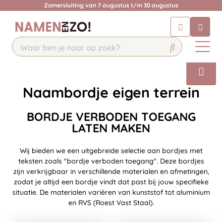
Krijg een antwoord op uw vraag
Zomersluiting van 7 augustus t/m 30 augustus
Chatbot
Chat 24/7 met onze chatbot voor
hulp
Contact
Naambordje eigen terrein
BORDJE VERBODEN TOEGANG
LATEN MAKEN
Wij bieden we een uitgebreide selectie aan bordjes met
teksten zoals "bordje verboden toegang". Deze bordjes
zijn verkrijgbaar in verschillende materialen en afmetingen,
zodat je altijd een bordje vindt dat past bij jouw specifieke
situatie. De materialen variëren van kunststof tot aluminium
en RVS (Roest Vast Staal).