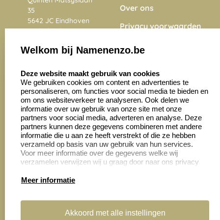
Over ons
35
5642 JC Eindhoven
Privacy voorwaarden
Nederland
Onze vacatures
Welkom bij Namenenzo.be
8.6
select language
4028 beoordelingen
Deze website maakt gebruik van cookies
We gebruiken cookies om content en advertenties te
personaliseren, om functies voor social media te bieden en
Zakelijk:
Klantenservice:
om ons websiteverkeer te analyseren. Ook delen we
informatie over uw gebruik van onze site met onze
partners voor social media, adverteren en analyse. Deze
Aanvraag op maat
Contact opnemen
partners kunnen deze gegevens combineren met andere
informatie die u aan ze heeft verstrekt of die ze hebben
Cadeaubonnen
Veelgestelde vragen
verzameld op basis van uw gebruik van hun services.
Voor meer informatie over de gegevens welke wij
Retourneren
verzamelen verwijzen wij u graag door naar ons privacy
statement.
Meer informatie
Productinformatie:
Akkoord met alle instellingen
Montage