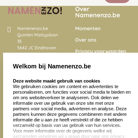
Over
Namenenzo.be
Momenten
Namenenzo.be
Quinten Matsyslaan
Over ons
35
5642 JC Eindhoven
Privacy voorwaarden
Nederland
Onze vacatures
Welkom bij Namenenzo.be
8.6
select language
4028 beoordelingen
Deze website maakt gebruik van cookies
We gebruiken cookies om content en advertenties te
personaliseren, om functies voor social media te bieden en
Zakelijk:
Klantenservice:
om ons websiteverkeer te analyseren. Ook delen we
informatie over uw gebruik van onze site met onze
partners voor social media, adverteren en analyse. Deze
Aanvraag op maat
Contact opnemen
partners kunnen deze gegevens combineren met andere
informatie die u aan ze heeft verstrekt of die ze hebben
Cadeaubonnen
Veelgestelde vragen
verzameld op basis van uw gebruik van hun services.
Voor meer informatie over de gegevens welke wij
Retourneren
verzamelen verwijzen wij u graag door naar ons privacy